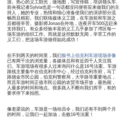
游。热心的义工阳光，做地图，写宣传稿，培训领头车.
前央视记者Sylvia也是一句话都没问便答应来做我们的主
持人，她的专业，热情和细心准备使我们的演讲部分流
畅而且精彩。我们联络媒体义工团，在车游前和车游之
后都很辛苦。摄影师Jonas在外地，连夜开车500迈赶来
支持我们。有众多经验丰富的义工几乎参加了湾区每一
场车游的组织工作。而就是这些默默无闻，辛苦工作的
义工们，把这场车游做得如此成功！
在不到两天的时间里，我们
脸书上伯克利车游现场录像
已有两千次的浏览量，各媒体总和有近四千人关注我
们。车游现场有很多人过来询问什么是16号法案。车游
路线主要集中在伯克利市中心，经过伯克利市府，马丁
路德金市民公园，伯克利警察局，大学路等重要地点，
而且车游时间正值市民公园的农贸市场开放，最热闹，
人最多的时间和地点。很多路人不断向我们挥手，有的
要求停下来拍照。
像老梁说的，车游是一场动员令，我们还有不到两个月
的时间，让我们一起加油，击败16号法案！