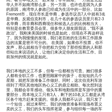
华人并不如南湾那么多，另一方面，也许也是因为人多
的原因，南湾华人参政已经成为生活中的一部分。比如
Fremont市，现任市长是华裔，参选市议员7人中就有3名
是华裔。反观伯克利市，在几十名的参选议员里只有2-3
名华裔，而非裔和西裔现任和候选人占的比例相当大，
特别是在教育委员会里。很多华人朋友跟我说，“我不谈
政治”。我刚来美国的时候也是如此，但现在不再这样说
了。因为我慢慢的发现，我们老百姓的生活和工作跟身
边的法案是密不可分的。 在美国，如果你不投票，你不
发声，那么就相当于你把权力交给了那些投票的人和那
些站出来说话的人，让他们来决定你的生活和工作。目
前加州的情况就是如此。
我们本地的义工不多，但每一位都相当可贵。她们很多
人都有全职工作，也要照顾家中的孩子，在短短的几个
星期，就把车游准备工作做好。同时，这次伯克利车游
得到了湾区其他地区热心义工的鼎立相助。每次想到这
里，我都会非常感动。领头车和地勤指挥是车游中的重
要部分，而本地义工只有3人，剩下的10名义工都是从湾
区各个地方赶来支援的。很多人我都不认识，我只发了
一个短信，就过来帮忙。我们的物资准备和现场布置义
卖的义工，我们的头车指挥老梁，参与组织每一场的车