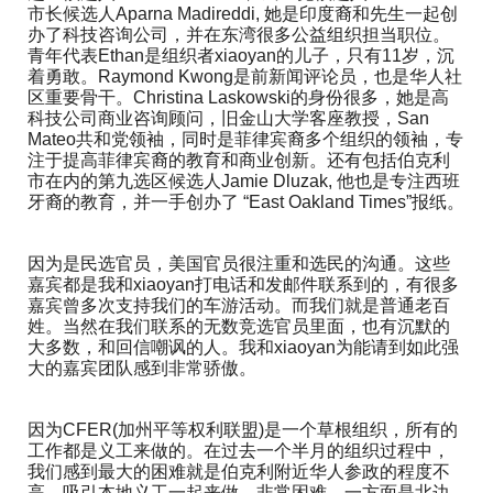
市长候选人Aparna Madireddi, 她是印度裔和先生一起创
办了科技咨询公司，并在东湾很多公益组织担当职位。
青年代表Ethan是组织者xiaoyan的儿子，只有11岁，沉
着勇敢。Raymond Kwong是前新闻评论员，也是华人社
区重要骨干。Christina Laskowski的身份很多，她是高
科技公司商业咨询顾问，旧金山大学客座教授，San 
Mateo共和党领袖，同时是菲律宾裔多个组织的领袖，专
注于提高菲律宾裔的教育和商业创新。还有包括伯克利
市在内的第九选区候选人Jamie Dluzak, 他也是专注西班
牙裔的教育，并一手创办了 “East Oakland Times”报纸。
因为是民选官员，美国官员很注重和选民的沟通。这些
嘉宾都是我和xiaoyan打电话和发邮件联系到的，有很多
嘉宾曾多次支持我们的车游活动。而我们就是普通老百
姓。当然在我们联系的无数竞选官员里面，也有沉默的
大多数，和回信嘲讽的人。我和xiaoyan为能请到如此强
大的嘉宾团队感到非常骄傲。
因为CFER(加州平等权利联盟)是一个草根组织，所有的
工作都是义工来做的。在过去一个半月的组织过程中，
我们感到最大的困难就是伯克利附近华人参政的程度不
高。吸引本地义工一起来做，非常困难。一方面是北边