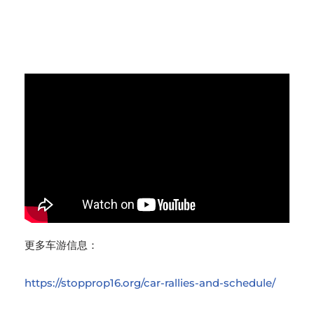
更多车游信息：
https://stopprop16.org/car-rallies-and-schedule/