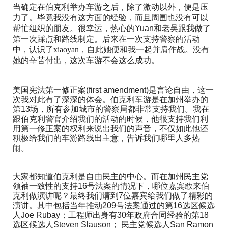
车游之后，除了激动以外，便是压
当确定在伯克利举办
力了。毕竟我没有
经验，而且周围也没有可以
这方面的
帮忙
的朋友。很幸运，热心的
Yuan
和老吴跟我做了
组织
第一次踩点和路线制定。后来在
警察的活动
一次支持
中，认识了xiaoyan，自此她
和我一起并肩作战
便
。没有
。
她的辛苦付出，这次车游不会这么成功
美国宪法第一修正案(first amendment)是言论自由，这一
次我对此有了深深的体会。伯克利车游是在加州举办的
第13场，所有参加城市的警察局都非常支持我们。我在
跟伯克利警官介绍我们的活动的时候，他很支持我们利
用第一修正案的权利来说出我们的声音，不仅如此他还
积极给我们的车游路线出主意，告诉我们哪里人多热
闹。
大家都知道伯克利是自由民主的中心。而在加州民主党
领袖一致性的支持16号法案的情况下，哪位嘉宾敢来伯
克利做演讲呢？最终我们请到7位嘉宾给我们做了精彩的
演讲。其中包括当年推动209号法案通过的第16选区候选
人Joe Rubay；工程师出身有30年政府合同经验的第18
选区候选人Steven Slauson； 民主党候选人San Ramon