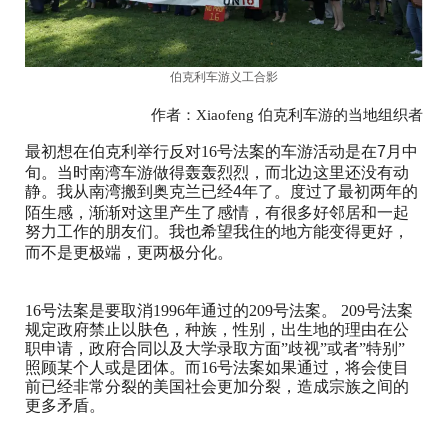
伯克利车游义工合影
作者：Xiaofeng 伯克利车游的当地组织者
最初想在
反对16号法案的车游
是在
7
月中
伯克利举行
活动
旬。当时南湾车游做得轰轰烈烈，而北边这里还没有动
静。我从南湾搬到
已经
4
年了。度过了最初两年的
奥克兰
陌生感，渐渐对这里产生了感情，有很多好邻居和一起
努力工作的朋友们。我
希望我住的地方能变得更好，
也
而不是更极端，
两极分化。
更
16号法案是要取消1996年通过的209号法案。 209号法案
规定政府禁止以肤色，种族，性别，出生地的理由在公
职申请，政府合同以及大学录取方面”歧视”或者”特别” 
照顾某个人或是团体。而16号法案如果通过，将会使目
前已经非常分裂的美国社会更加分裂，造成宗族之间的
更多矛盾。